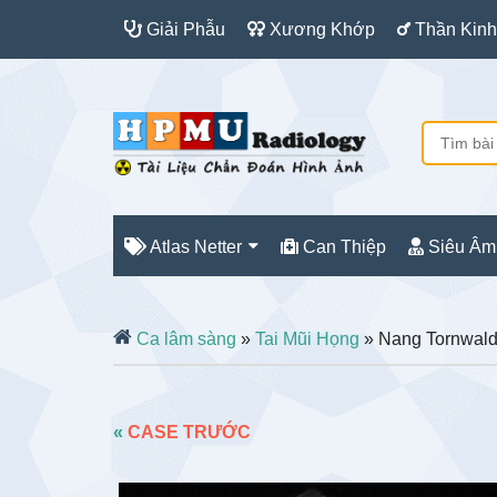
Giải Phẫu
Xương Khớp
Thần Kinh
Atlas Netter
Can Thiệp
Siêu Âm
Ca lâm sàng
»
Tai Mũi Họng
» Nang Tornwald
«
CASE TRƯỚC