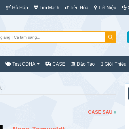
Hô Hấp
Tim Mạch
Tiêu Hóa
Tiết Niệu
Test CĐHA
CASE
Đào Tạo
Giới Thiệu
S
t
c
CASE SAU
»