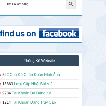
Thống Kê Website
»
352
Chủ Đề Chẩn Đoán Hình Ảnh
»
13863
Lượt Cập Nhật Bài Viết
»
9284
Tài Khoản Đã Đăng Ký
»
1214
Tài Khoản Đang Truy Cập