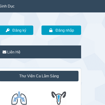
Sinh Dục
Đăng ký
Đăng nhập
Liên Hệ
idebar
Thư Viện Ca Lâm Sàng
hính