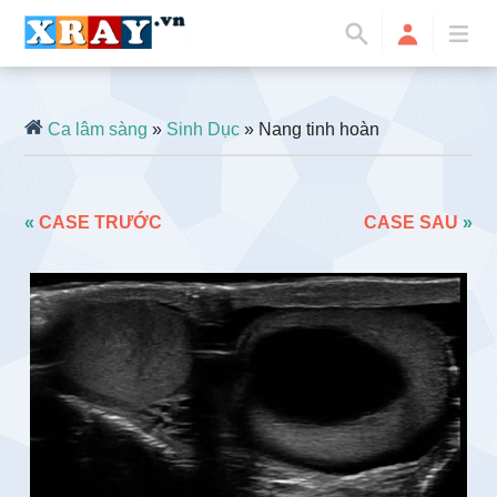
Ca lâm sàng
»
Sinh Dục
» Nang tinh hoàn
«
CASE TRƯỚC
CASE SAU
»