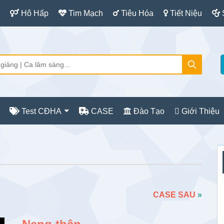
Hô Hấp
Tim Mạch
Tiêu Hóa
Tiết Niệu
Test CĐHA
CASE
Đào Tạo
Giới Thiệu
S
c
CASE SAU
»