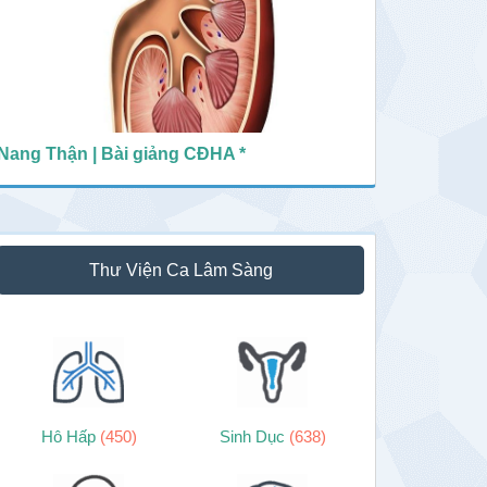
Nang Thận | Bài giảng CĐHA *
Thư Viện Ca Lâm Sàng
Hô Hấp
(450)
Sinh Dục
(638)