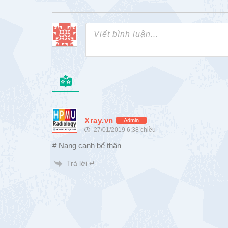
Xray.vn
Admin
27/01/2019 6:38 chiều
# Nang cạnh bể thận
Trả lời ↵