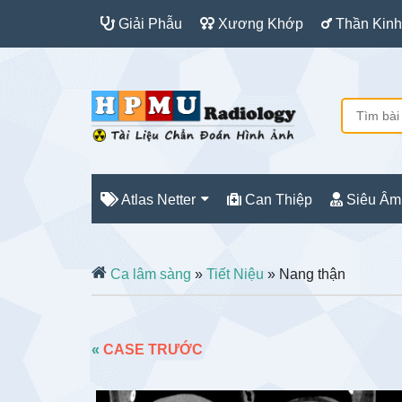
Giải Phẫu
Xương Khớp
Thần Kinh
Atlas Netter
Can Thiệp
Siêu Âm
Ca lâm sàng
»
Tiết Niệu
» Nang thận
«
CASE TRƯỚC