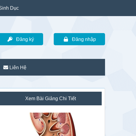
Sinh Dục
Đăng ký
Đăng nhập
Liên Hệ
idebar
Xem Bài Giảng Chi Tiết
hính