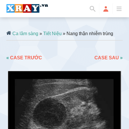
Ca lâm sàng
»
Tiết Niệu
» Nang thận nhiễm trùng
«
CASE TRƯỚC
CASE SAU
»