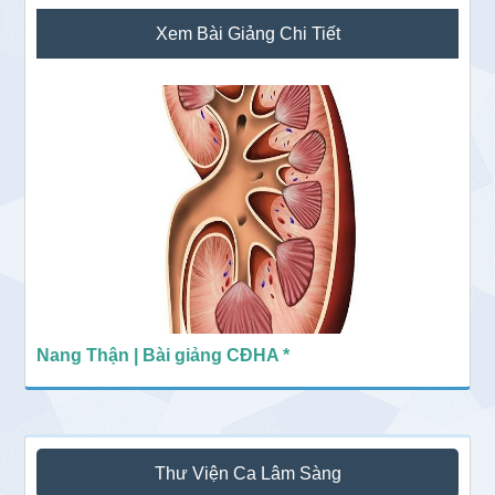
Sidebar
Xem Bài Giảng Chi Tiết
chính
Nang Thận | Bài giảng CĐHA *
Thư Viện Ca Lâm Sàng