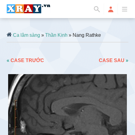
Ca lâm sàng
»
Thần Kinh
» Nang Rathke
«
CASE TRƯỚC
CASE SAU
»