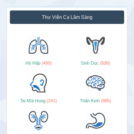
Thư Viện Ca Lâm Sàng
Hô Hấp
(450)
Sinh Dục
(638)
Tai Mũi Họng
(241)
Thần Kinh
(885)