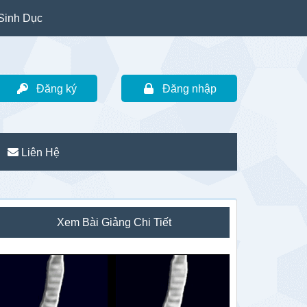
Sinh Dục
Đăng ký
Đăng nhập
Liên Hệ
idebar
Xem Bài Giảng Chi Tiết
hính