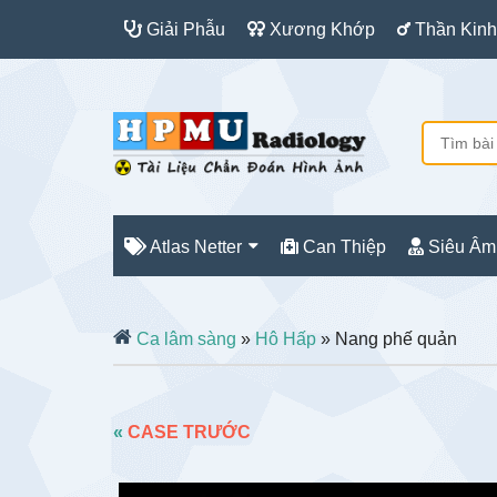
Giải Phẫu
Xương Khớp
Thần Kinh
Atlas Netter
Can Thiệp
Siêu Âm
Ca lâm sàng
»
Hô Hấp
» Nang phế quản
«
CASE TRƯỚC