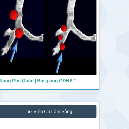
Nang Phế Quản | Bài giảng CĐHA *
Thư Viện Ca Lâm Sàng