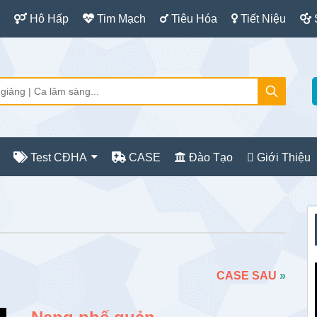
Hô Hấp
Tim Mạch
Tiêu Hóa
Tiết Niệu
Test CĐHA
CASE
Đào Tạo
Giới Thiệu
S
c
CASE SAU
»