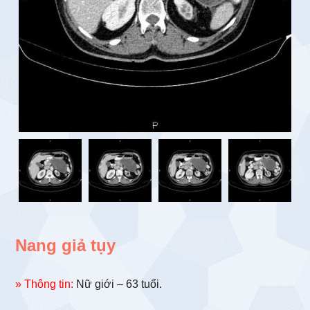
Nang giả tụy
» Thông tin:
Nữ giới – 63 tuổi.