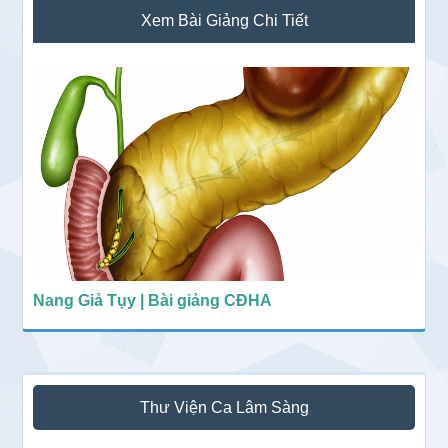
Sidebar
Xem Bài Giảng Chi Tiết
chính
Nang Giả Tụy | Bài giảng CĐHA
Thư Viện Ca Lâm Sàng