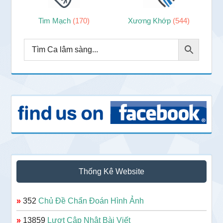
Tim Mạch
(170)
Xương Khớp
(544)
Thống Kê Website
»
352
Chủ Đề Chẩn Đoán Hình Ảnh
»
13859
Lượt Cập Nhật Bài Viết