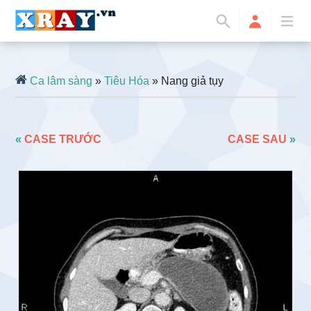
Ca lâm sàng
»
Tiêu Hóa
» Nang giả tụy
«
CASE TRƯỚC
CASE SAU
»