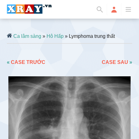
Ca lâm sàng
»
Hô Hấp
» Lymphoma trung thất
«
CASE TRƯỚC
CASE SAU
»