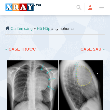
Ca lâm sàng
»
Hô Hấp
» Lymphoma
«
CASE TRƯỚC
CASE SAU
»