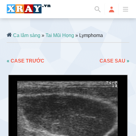
Ca lâm sàng
»
Tai Mũi Họng
» Lymphoma
«
CASE TRƯỚC
CASE SAU
»