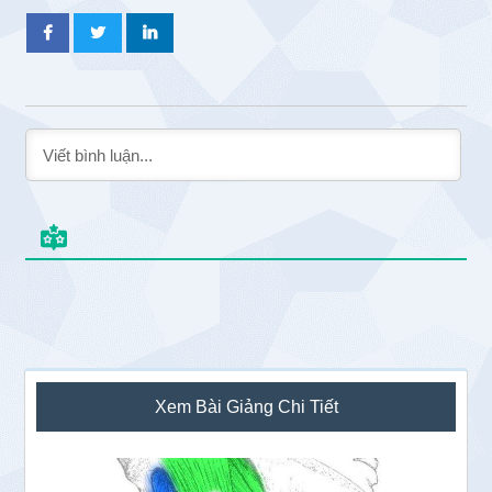
Sidebar
Xem Bài Giảng Chi Tiết
chính