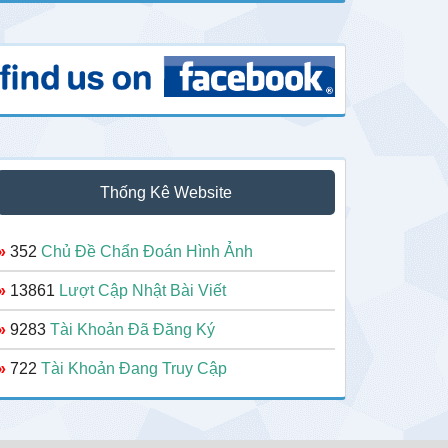
Thống Kê Website
»
352
Chủ Đề Chẩn Đoán Hình Ảnh
»
13861
Lượt Cập Nhật Bài Viết
»
9283
Tài Khoản Đã Đăng Ký
»
722
Tài Khoản Đang Truy Cập