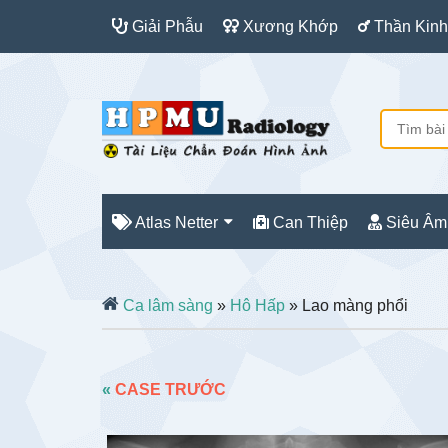
Giải Phẫu
Xương Khớp
Thần Kinh
Atlas Netter
Can Thiệp
Siêu Âm
Ca lâm sàng
»
Hô Hấp
» Lao màng phổi
«
CASE TRƯỚC