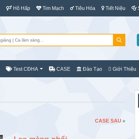
Hô Hấp
Tim Mạch
Tiêu Hóa
Tiết Niệu
Test CĐHA
CASE
Đào Tạo
Giới Thiệu
S
c
CASE SAU
»