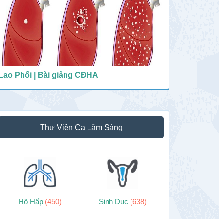
Lao Phổi | Bài giảng CĐHA
Thư Viện Ca Lâm Sàng
Hô Hấp
(450)
Sinh Dục
(638)