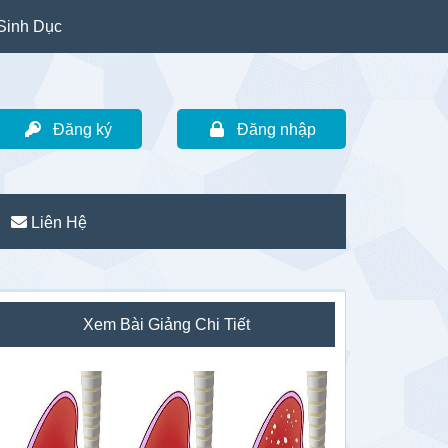
Sinh Dục
Đăng ký
Đăng nhập
Liên Hệ
idebar
Xem Bài Giảng Chi Tiết
hính