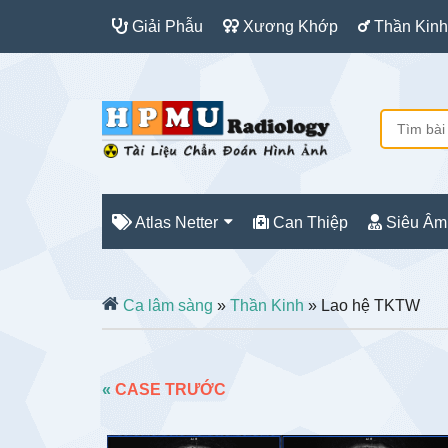
Giải Phẫu
Xương Khớp
Thần Kinh
Atlas Netter
Can Thiệp
Siêu Âm
Ca lâm sàng
»
Thần Kinh
» Lao hệ TKTW
«
CASE TRƯỚC