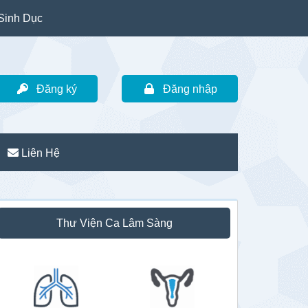
Sinh Dục
Đăng ký
Đăng nhập
Liên Hệ
idebar
Thư Viện Ca Lâm Sàng
hính