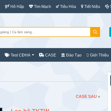
Hô Hấp
Tim Mạch
Tiêu Hóa
Tiết Niệu
Test CĐHA
CASE
Đào Tạo
Giới Thiệu
S
c
CASE SAU
»