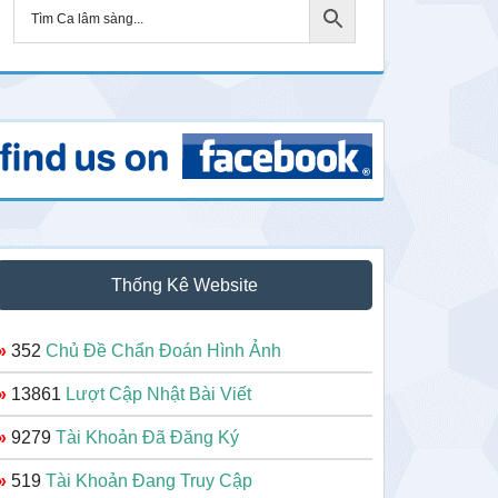
Thống Kê Website
»
352
Chủ Đề Chẩn Đoán Hình Ảnh
»
13861
Lượt Cập Nhật Bài Viết
»
9279
Tài Khoản Đã Đăng Ký
»
519
Tài Khoản Đang Truy Cập