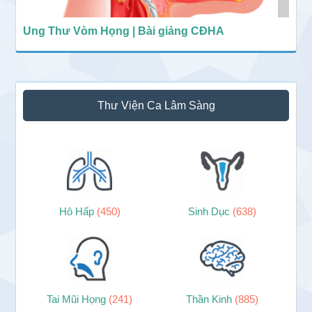
Ung Thư Vòm Họng | Bài giảng CĐHA
Thư Viện Ca Lâm Sàng
Hô Hấp
(450)
Sinh Dục
(638)
Tai Mũi Họng
(241)
Thần Kinh
(885)