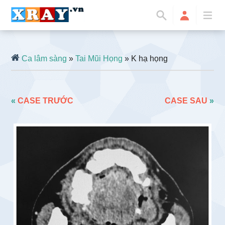
Ca lâm sàng
»
Tai Mũi Họng
» K hạ họng
«
CASE TRƯỚC
CASE SAU
»