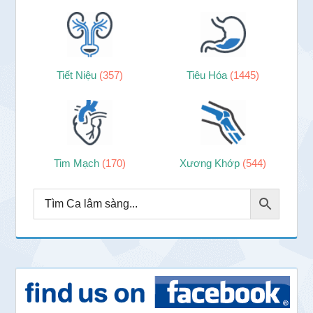
Tiết Niệu
(357)
Tiêu Hóa
(1445)
Tim Mạch
(170)
Xương Khớp
(544)