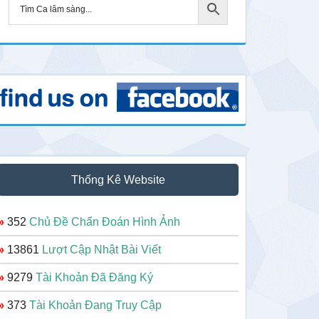
Thống Kê Website
»
352
Chủ Đề Chẩn Đoán Hình Ảnh
»
13861
Lượt Cập Nhật Bài Viết
»
9279
Tài Khoản Đã Đăng Ký
»
373
Tài Khoản Đang Truy Cập