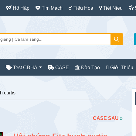
Hô Hấp
Tim Mạch
Tiêu Hóa
Tiết Niệu
Test CĐHA
CASE
Đào Tạo
Giới Thiệu
S
 curtis
c
CASE SAU
»