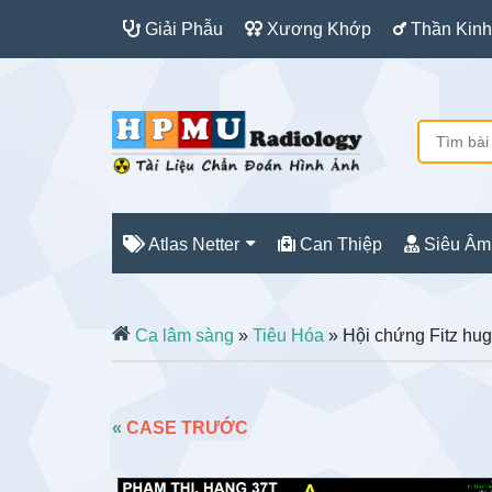
Giải Phẫu
Xương Khớp
Thần Kinh
Atlas Netter
Can Thiệp
Siêu Âm
Ca lâm sàng
»
Tiêu Hóa
» Hội chứng Fitz hugh
«
CASE TRƯỚC