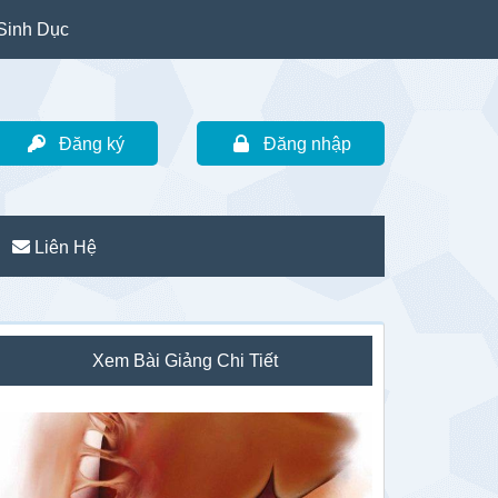
Sinh Dục
Đăng ký
Đăng nhập
Liên Hệ
idebar
Xem Bài Giảng Chi Tiết
hính