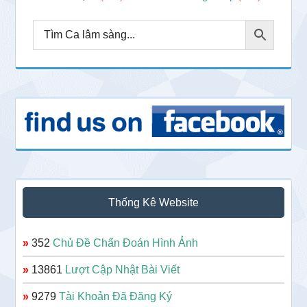
Thống Kê Website
»
352
Chủ Đề Chẩn Đoán Hình Ảnh
»
13861
Lượt Cập Nhật Bài Viết
»
9279
Tài Khoản Đã Đăng Ký