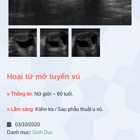
Hoại tử mỡ tuyến vú
» Thông tin:
Nữ giới – 60 tuổi.
» Lâm sàng:
Kiểm tra / Sau phẫu thuật u vú.
03/10/2020
Danh mục:
Sinh Dục