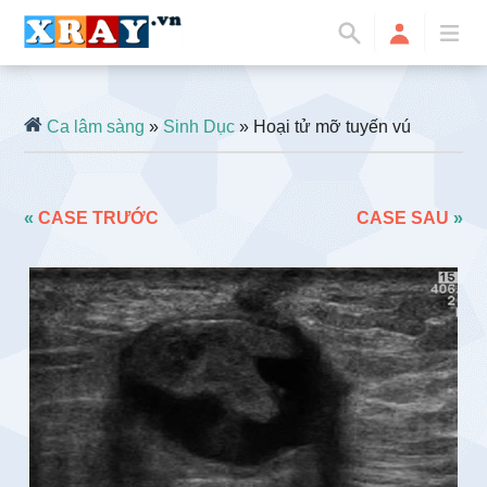
Ca lâm sàng
»
Sinh Dục
» Hoại tử mỡ tuyến vú
«
CASE TRƯỚC
CASE SAU
»