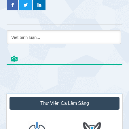
Sidebar
Thư Viện Ca Lâm Sàng
chính