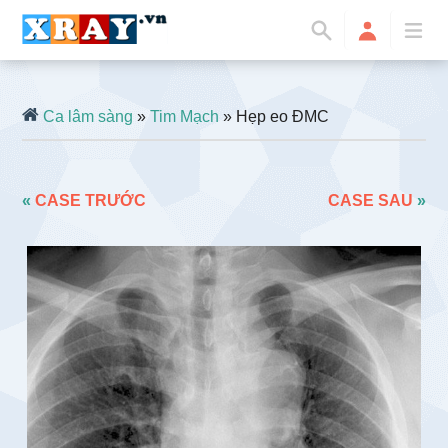
Ca lâm sàng
»
Tim Mạch
» Hẹp eo ĐMC
«
CASE TRƯỚC
CASE SAU
»