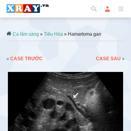
Ca lâm sàng
»
Tiêu Hóa
» Hamartoma gan
«
CASE TRƯỚC
CASE SAU
»