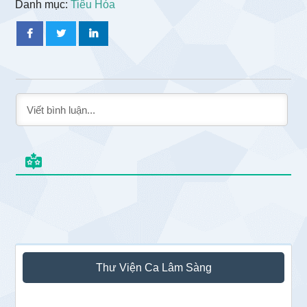
Danh mục:
Tiêu Hóa
Sidebar
Thư Viện Ca Lâm Sàng
chính