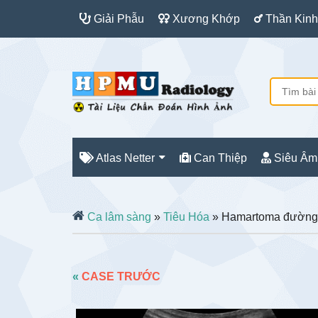
Giải Phẫu
Xương Khớp
Thần Kinh
Atlas Netter
Can Thiệp
Siêu Âm
Ca lâm sàng
»
Tiêu Hóa
» Hamartoma đường
«
CASE TRƯỚC