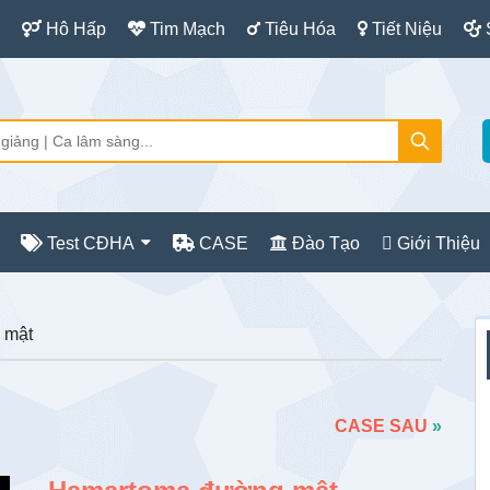
Hô Hấp
Tim Mạch
Tiêu Hóa
Tiết Niệu
Test CĐHA
CASE
Đào Tạo
Giới Thiệu
S
 mật
c
CASE SAU
»