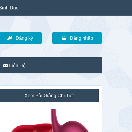
Sinh Dục
Đăng ký
Đăng nhập
Liên Hệ
idebar
Xem Bài Giảng Chi Tiết
hính