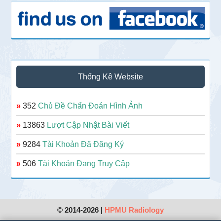
Thống Kê Website
»
352
Chủ Đề Chẩn Đoán Hình Ảnh
»
13863
Lượt Cập Nhật Bài Viết
»
9284
Tài Khoản Đã Đăng Ký
»
506
Tài Khoản Đang Truy Cập
© 2014-2026 |
HPMU Radiology