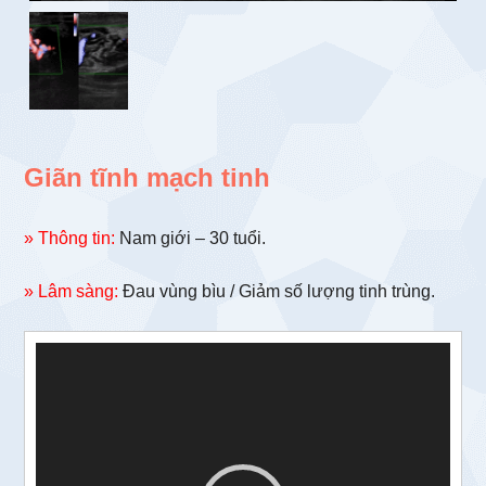
Giãn tĩnh mạch tinh
» Thông tin:
Nam giới – 30 tuổi.
» Lâm sàng:
Đau vùng bìu / Giảm số lượng tinh trùng.
Trình
chơi
Video