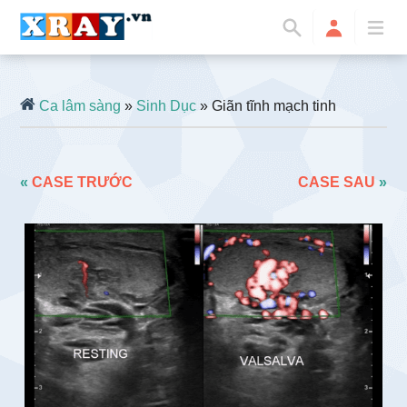
Ca lâm sàng
»
Sinh Dục
» Giãn tĩnh mạch tinh
«
CASE TRƯỚC
CASE SAU
»