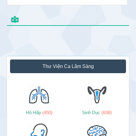
Sidebar
Thư Viện Ca Lâm Sàng
chính
Hô Hấp
(450)
Sinh Dục
(638)