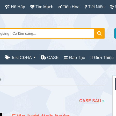
Hô Hấp
Tim Mạch
Tiêu Hóa
Tiết Niệu
Test CĐHA
CASE
Đào Tạo
Giới Thiệu
S
n
c
CASE SAU
»