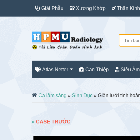
Giải Phẫu
Xương Khớp
Thần Kinh
Atlas Netter
Can Thiệp
Siêu Âm
Ca lâm sàng
»
Sinh Dục
» Giãn lưới tinh hoà
«
CASE TRƯỚC