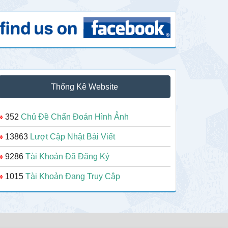
Thống Kê Website
»
352
Chủ Đề Chẩn Đoán Hình Ảnh
»
13863
Lượt Cập Nhật Bài Viết
»
9286
Tài Khoản Đã Đăng Ký
»
1015
Tài Khoản Đang Truy Cập