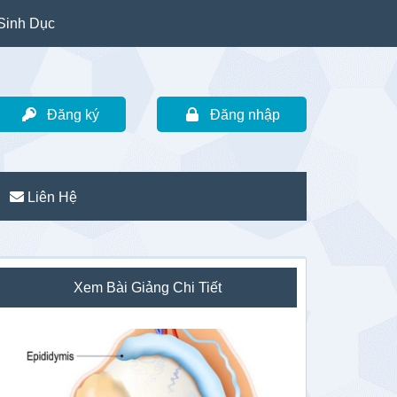
Sinh Dục
Đăng ký
Đăng nhập
Liên Hệ
idebar
Xem Bài Giảng Chi Tiết
hính