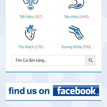
Tiết Niệu
(357)
Tiêu Hóa
(1445)
Tim Mạch
(170)
Xương Khớp
(544)