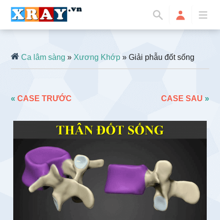
Ca lâm sàng
»
Xương Khớp
» Giải phẫu đốt sống
«
CASE TRƯỚC
CASE SAU
»