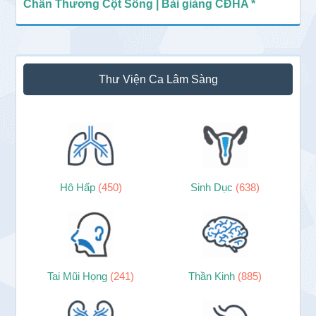
Chấn Thương Cột Sống | Bài giảng CĐHA *
Thư Viện Ca Lâm Sàng
Hô Hấp
(450)
Sinh Dục
(638)
Tai Mũi Họng
(241)
Thần Kinh
(885)