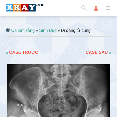
Ca lâm sàng
»
Sinh Dục
» Dị dạng tử cung
«
CASE TRƯỚC
CASE SAU
»