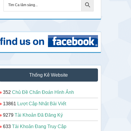
Thống Kê Website
»
352
Chủ Đề Chẩn Đoán Hình Ảnh
»
13861
Lượt Cập Nhật Bài Viết
»
9279
Tài Khoản Đã Đăng Ký
»
633
Tài Khoản Đang Truy Cập