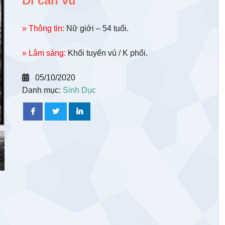
Di căn vú
» Thông tin:
Nữ giới – 54 tuổi.
» Lâm sàng:
Khối tuyến vú / K phổi.
05/10/2020
Danh mục:
Sinh Dục