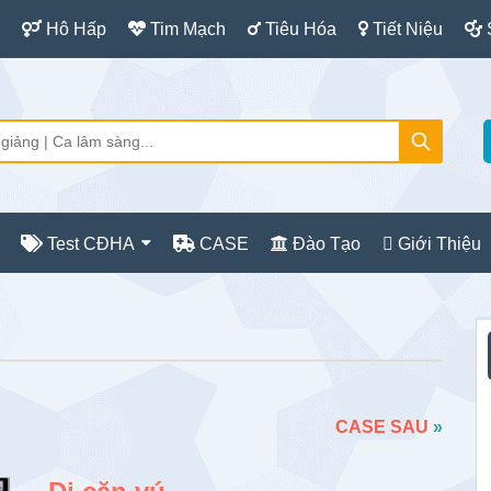
Hô Hấp
Tim Mạch
Tiêu Hóa
Tiết Niệu
Test CĐHA
CASE
Đào Tạo
Giới Thiệu
S
c
CASE SAU
»