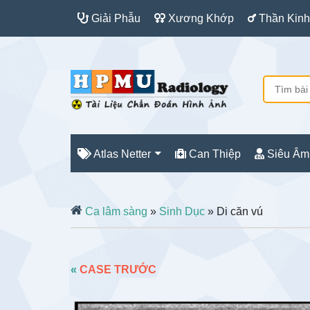
Giải Phẫu
Xương Khớp
Thần Kinh
Atlas Netter
Can Thiệp
Siêu Âm
Ca lâm sàng
»
Sinh Dục
» Di căn vú
«
CASE TRƯỚC