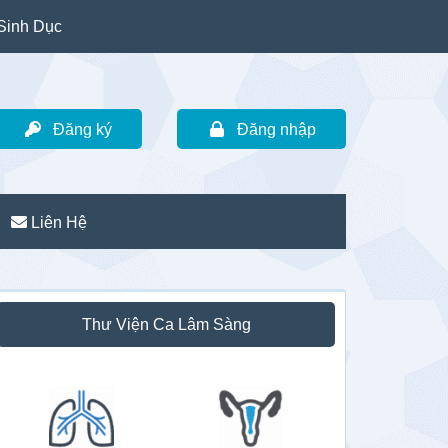
Sinh Dục
Đăng ký
Đăng nhập
Liên Hệ
idebar
Thư Viện Ca Lâm Sàng
hính