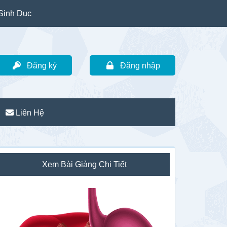
Sinh Dục
Đăng ký
Đăng nhập
Liên Hệ
idebar
Xem Bài Giảng Chi Tiết
hính