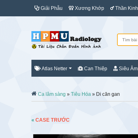
Giải Phẫu
Xương Khớp
Thần Kinh
Atlas Netter
Can Thiệp
Siêu Âm
Ca lâm sàng
»
Tiêu Hóa
» Di căn gan
«
CASE TRƯỚC