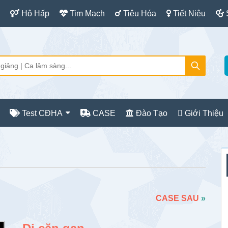
Hô Hấp
Tim Mạch
Tiêu Hóa
Tiết Niệu
Test CĐHA
CASE
Đào Tạo
Giới Thiệu
S
c
CASE SAU
»