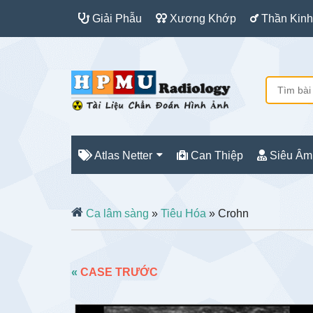
Giải Phẫu
Xương Khớp
Thần Kinh
Atlas Netter
Can Thiệp
Siêu Âm
Ca lâm sàng
»
Tiêu Hóa
» Crohn
«
CASE TRƯỚC