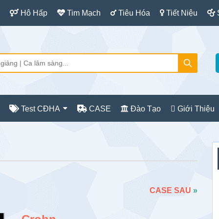
Hô Hấp
Tim Mạch
Tiêu Hóa
Tiết Niệu
Test CĐHA
CASE
Đào Tạo
Giới Thiệu
S
c
CASE SAU
»