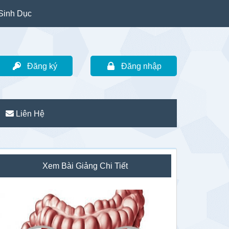
Sinh Dục
Đăng ký
Đăng nhập
Liên Hệ
idebar
Xem Bài Giảng Chi Tiết
hính