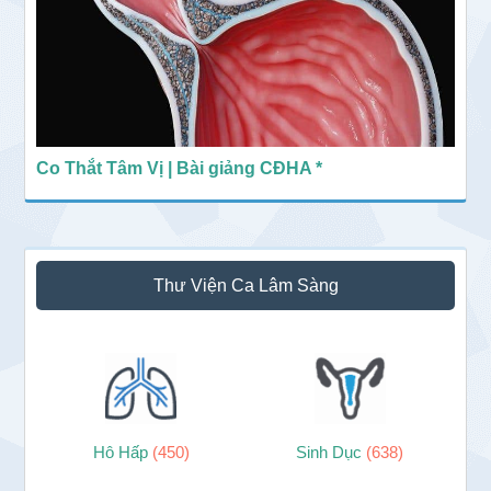
Co Thắt Tâm Vị | Bài giảng CĐHA *
Thư Viện Ca Lâm Sàng
Hô Hấp
(450)
Sinh Dục
(638)