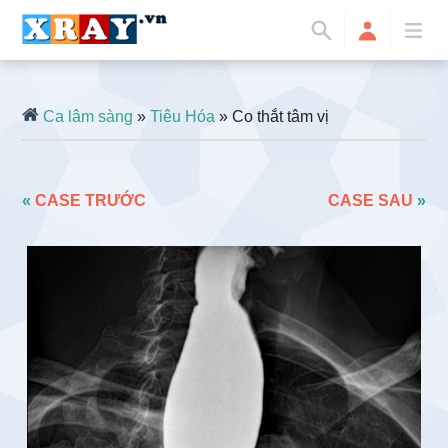
Ca lâm sàng
»
Tiêu Hóa
» Co thắt tâm vị
«
CASE TRƯỚC
CASE SAU
»