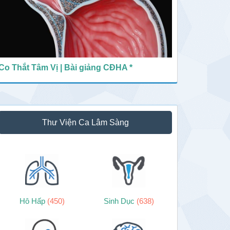
Co Thắt Tâm Vị | Bài giảng CĐHA *
Thư Viện Ca Lâm Sàng
Hô Hấp
(450)
Sinh Dục
(638)