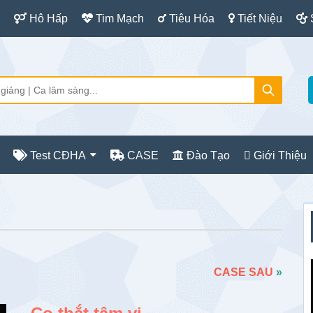
Hô Hấp
Tim Mạch
Tiêu Hóa
Tiết Niệu
Test CĐHA
CASE
Đào Tạo
Giới Thiệu
S
c
CASE SAU
»