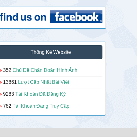
Thống Kê Website
»
352
Chủ Đề Chẩn Đoán Hình Ảnh
»
13861
Lượt Cập Nhật Bài Viết
»
9283
Tài Khoản Đã Đăng Ký
»
782
Tài Khoản Đang Truy Cập