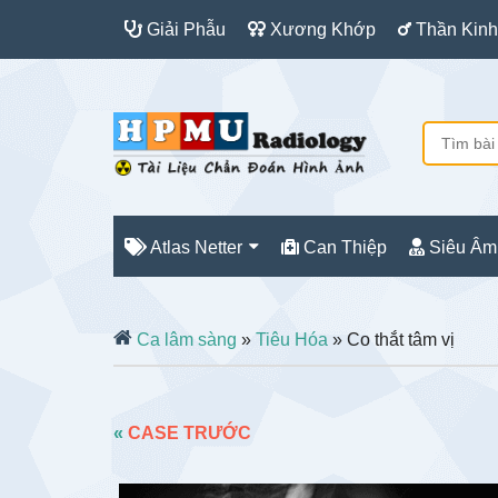
Giải Phẫu
Xương Khớp
Thần Kinh
Atlas Netter
Can Thiệp
Siêu Âm
Ca lâm sàng
»
Tiêu Hóa
» Co thắt tâm vị
«
CASE TRƯỚC