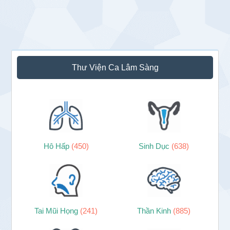
Sidebar
Thư Viện Ca Lâm Sàng
chính
Hô Hấp
(450)
Sinh Dục
(638)
Tai Mũi Họng
(241)
Thần Kinh
(885)