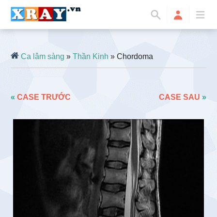
Ca lâm sàng
»
Thần Kinh
» Chordoma
«
CASE TRƯỚC
CASE SAU
»