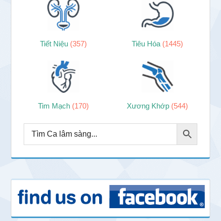
Tiết Niệu
(357)
Tiêu Hóa
(1445)
Tim Mạch
(170)
Xương Khớp
(544)