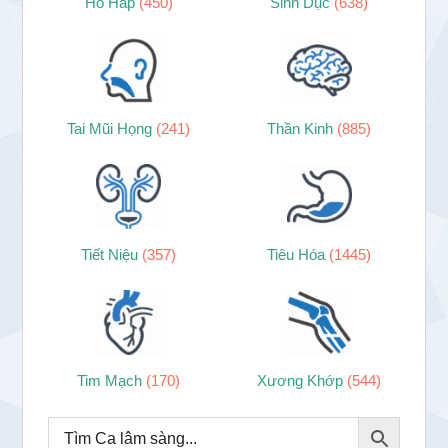
Hô Hấp
(450)
Sinh Dục
(638)
Tai Mũi Họng
(241)
Thần Kinh
(885)
Tiết Niệu
(357)
Tiêu Hóa
(1445)
Tim Mạch
(170)
Xương Khớp
(544)