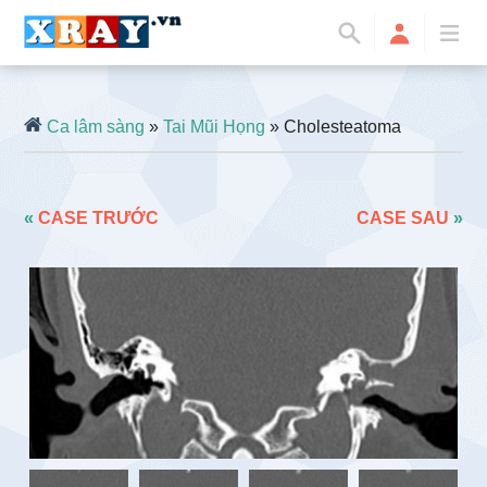
Ca lâm sàng
»
Tai Mũi Họng
» Cholesteatoma
«
CASE TRƯỚC
CASE SAU
»