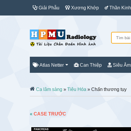
Giải Phẫu
Xương Khớp
Thần Kinh
Atlas Netter
Can Thiệp
Siêu Âm
Ca lâm sàng
»
Tiêu Hóa
» Chấn thương tụy
«
CASE TRƯỚC