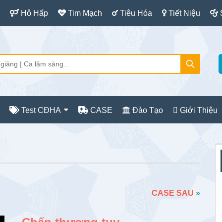
Hô Hấp
Tim Mạch
Tiêu Hóa
Tiết Niệu
Test CĐHA
CASE
Đào Tạo
Giới Thiệu
S
c
CASE SAU
»