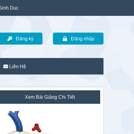
Sinh Dục
Đăng ký
Đăng nhập
Liên Hệ
idebar
Xem Bài Giảng Chi Tiết
hính