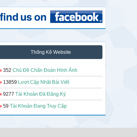
Thống Kê Website
»
352
Chủ Đề Chẩn Đoán Hình Ảnh
»
13859
Lượt Cập Nhật Bài Viết
»
9277
Tài Khoản Đã Đăng Ký
»
59
Tài Khoản Đang Truy Cập