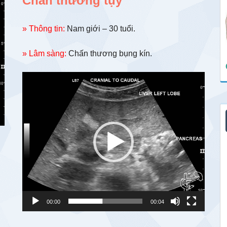
Chấn thương tụy
» Thông tin:
Nam giới – 30 tuổi.
» Lâm sàng:
Chấn thương bụng kín.
Trình
chơi
Video
00:00
00:04