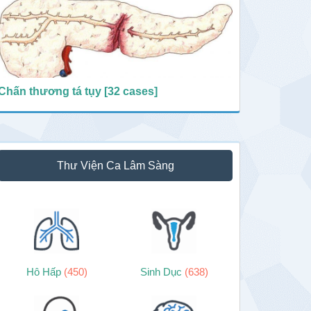
Chấn thương tá tụy [32 cases]
Thư Viện Ca Lâm Sàng
Hô Hấp
(450)
Sinh Dục
(638)