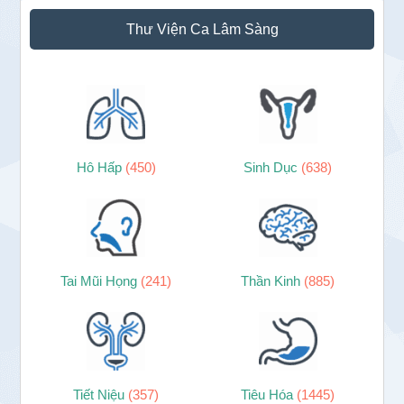
Sidebar
Thư Viện Ca Lâm Sàng
chính
Hô Hấp
(450)
Sinh Dục
(638)
Tai Mũi Họng
(241)
Thần Kinh
(885)
Tiết Niệu
(357)
Tiêu Hóa
(1445)