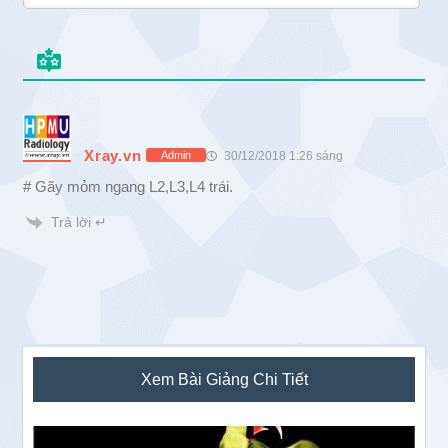
Xray.vn
30/12/2018 1:26 sáng
Admin
# Gãy mỏm ngang L2,L3,L4 trái.
Trả lời ↵
Sidebar
Xem Bài Giảng Chi Tiết
chính