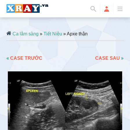
Ca lâm sàng
»
Tiết Niệu
» Apxe thận
«
CASE TRƯỚC
CASE SAU
»