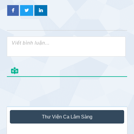
Sidebar
Thư Viện Ca Lâm Sàng
chính