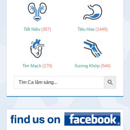
Tiết Niệu
(357)
Tiêu Hóa
(1445)
Tim Mạch
(170)
Xương Khớp
(544)