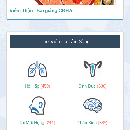
Viêm Thận | Bài giảng CĐHA
Thư Viện Ca Lâm Sàng
Hô Hấp
(450)
Sinh Dục
(638)
Tai Mũi Họng
(241)
Thần Kinh
(885)