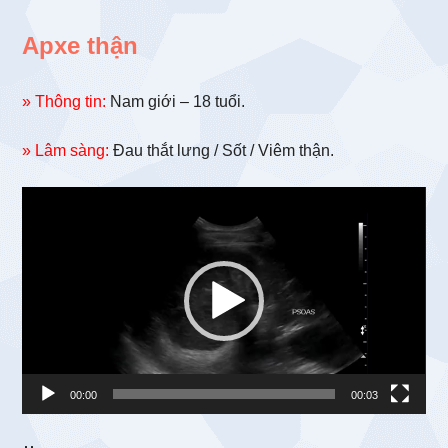
Apxe thận
» Thông tin:
Nam giới – 18 tuổi.
» Lâm sàng:
Đau thắt lưng / Sốt / Viêm thận.
Trình
chơi
Video
00:00
00:03