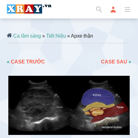
Ca lâm sàng
»
Tiết Niệu
» Apxe thận
«
CASE TRƯỚC
CASE SAU
»