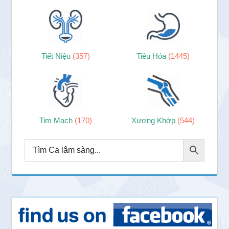
Tiết Niệu
(357)
Tiêu Hóa
(1445)
Tim Mạch
(170)
Xương Khớp
(544)