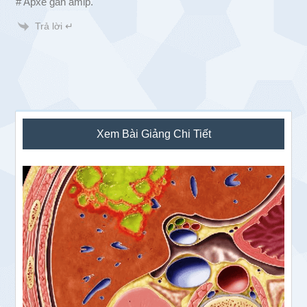
# Apxe gan amip.
Trả lời ↵
Sidebar
Xem Bài Giảng Chi Tiết
chính