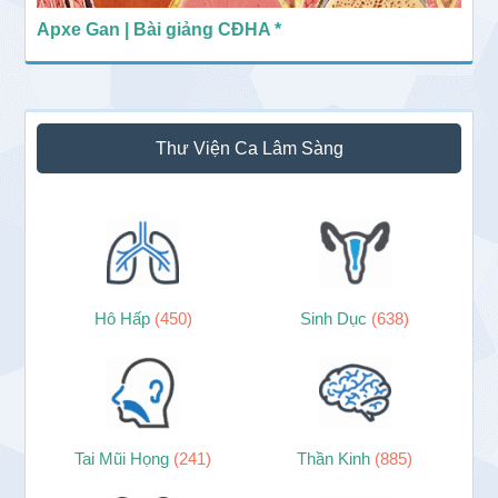
Apxe Gan | Bài giảng CĐHA *
Thư Viện Ca Lâm Sàng
Hô Hấp
(450)
Sinh Dục
(638)
Tai Mũi Họng
(241)
Thần Kinh
(885)