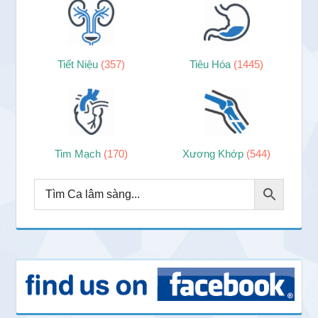
Tiết Niệu
(357)
Tiêu Hóa
(1445)
Tim Mạch
(170)
Xương Khớp
(544)