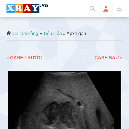
Ca lâm sàng
»
Tiêu Hóa
» Apxe gan
«
CASE TRƯỚC
CASE SAU
»