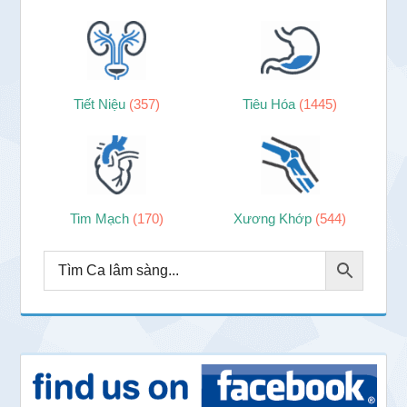
Tiết Niệu
(357)
Tiêu Hóa
(1445)
Tim Mạch
(170)
Xương Khớp
(544)