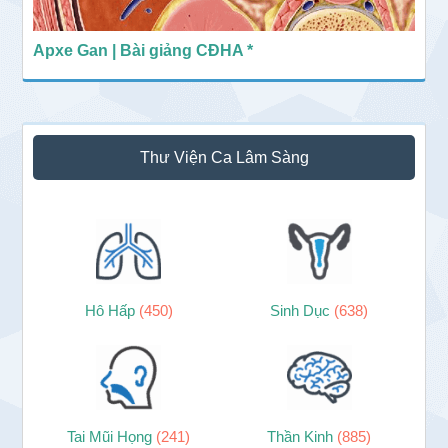
Apxe Gan | Bài giảng CĐHA *
Thư Viện Ca Lâm Sàng
Hô Hấp
(450)
Sinh Dục
(638)
Tai Mũi Họng
(241)
Thần Kinh
(885)