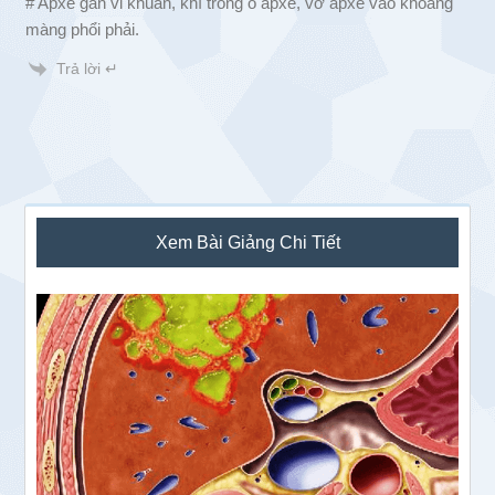
# Apxe gan vi khuẩn, khí trong ổ apxe, vỡ apxe vào khoang
màng phổi phải.
Trả lời ↵
Sidebar
Xem Bài Giảng Chi Tiết
chính