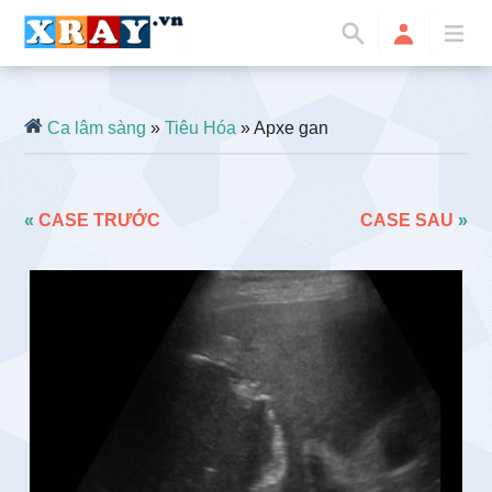
Ca lâm sàng
»
Tiêu Hóa
» Apxe gan
«
CASE TRƯỚC
CASE SAU
»