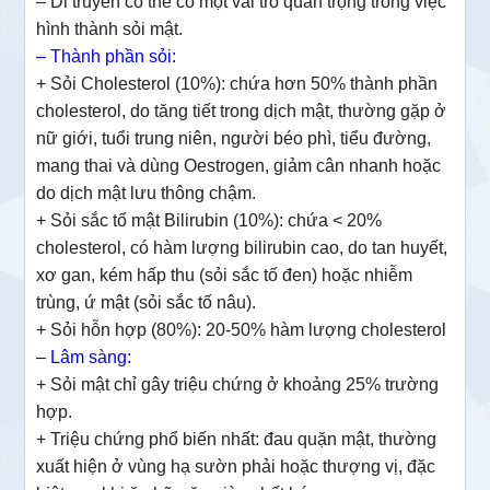
– Di truyền có thể có một vai trò quan trọng trong việc
hình thành sỏi mật.
– Thành phần sỏi:
+ Sỏi Cholesterol (10%): chứa hơn 50% thành phần
cholesterol, do tăng tiết trong dịch mật, thường gặp ở
nữ giới, tuổi trung niên, người béo phì, tiểu đường,
mang thai và dùng Oestrogen, giảm cân nhanh hoặc
do dịch mật lưu thông chậm.
+ Sỏi sắc tố mật Bilirubin (10%): chứa < 20%
cholesterol, có hàm lượng bilirubin cao, do tan huyết,
xơ gan, kém hấp thu (sỏi sắc tố đen) hoặc nhiễm
trùng, ứ mật (sỏi sắc tố nâu).
+ Sỏi hỗn hợp (80%): 20-50% hàm lượng cholesterol
– Lâm sàng:
+ Sỏi mật chỉ gây triệu chứng ở khoảng 25% trường
hợp.
+ Triệu chứng phổ biến nhất: đau quặn mật, thường
xuất hiện ở vùng hạ sườn phải hoặc thượng vị, đặc