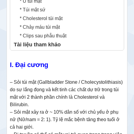
* U túi mật
* Túi mật sứ
* Cholesterol túi mật
* Chảy máu túi mật
* Clips sau phẫu thuật
Tài liệu tham khảo
I. Đại cương
– Sỏi túi mật (Gallbladder Stone / Cholecystolithiasis)
do sự lắng đọng và kết tinh các chất dự trữ trong túi
mật với 2 thành phần chính là Cholesterol và
Bilirubin.
– Sỏi mật xảy ra ở ~ 10% dân số với chủ yếu ở phụ
nữ (Nữ/nam = 2: 1).
Tỷ lệ mắc bệnh tăng theo tuổi ở
cả hai giới.