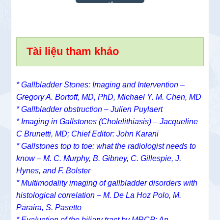
Tài liệu tham khảo
* Gallbladder Stones: Imaging and Intervention –
Gregory A. Bortoff, MD, PhD,
Michael Y. M. Chen, MD
* Gallbladder obstruction – Julien Puylaert
* Imaging in Gallstones (Cholelithiasis) – Jacqueline
C Brunetti, MD; Chief Editor: John Karani
* Gallstones top to toe: what the radiologist needs to
know – M. C. Murphy, B. Gibney, C. Gillespie, J.
Hynes, and F. Bolster
* Multimodality imaging of gallbladder disorders with
histological correlation – M. De La Hoz Polo, M.
Paraira, S. Pasetto
* Evaluation of the biliary tract by MRCP: An