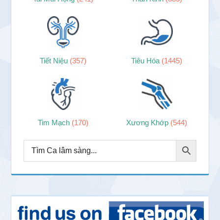
Tiết Niệu
(357)
Tiêu Hóa
(1445)
Tim Mạch
(170)
Xương Khớp
(544)