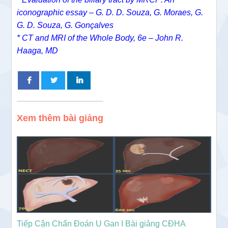
iconographic essay – G. D. D. Souza, G. Moraes, G.
G. D. Souza, G. Gonçalves
* CT and MRI of the Whole Body, 6e – John R.
Haaga, MD
Xem thêm bài giảng
Tiếp Cận Chẩn Đoán U Gan I Bài giảng CĐHA