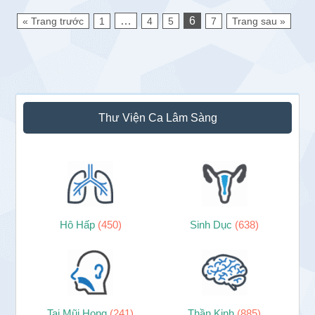
…
6
« Trang trước
1
4
5
7
Trang sau »
Sidebar
Thư Viện Ca Lâm Sàng
chính
Hô Hấp
(450)
Sinh Dục
(638)
Tai Mũi Họng
(241)
Thần Kinh
(885)