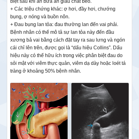
biệt sau khi ăn bữa ăn giàu chất béo.
+ Các triệu chứng khác: ợ hơi, đầy hơi, chướng
bụng, ợ nóng và buồn nôn.
+ Đau bụng lan tỏa: đau thường lan đến vai phải.
Bệnh nhân có thể mô tả sự lan tỏa này đến đầu
xương bả vai bằng cách đặt tay ra sau lưng và ngón
cái chỉ lên trên, được gọi là “dấu hiệu Collins”. Dấu
hiệu này có thể hữu ích trong việc phân biệt đau do
sỏi mật với viêm thực quản, viêm dạ dày hoặc loét tá
tràng ở khoảng 50% bệnh nhân.